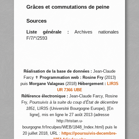
Grâces et commutations de peine
Sources
Liste générale :
Archives nationales
F/7/*/2593
Réalisation de la base de données :
Jean-Claude
Farcy ✝
Programmation web :
Rosine Fry
(2013)
puis
Morgane Valageas
(2018)
Hébergement :
LIR3S
UR 7366 UBE
Référence électronique :
Jean-Claude Farcy, Rosine
Fry,
Poursuivis à la suite du coup d’État de décembre
1851
, LIR3S (Université Bourgogne Europe), [En
ligne], mis en ligne le 27 août 2013 (adresse
http://tristan.u-
bourgogne.fr/Inculpes/WEB/1848_Index.html) puis le
20 juillet 2018, URL :
https://poursuivis-decembre-