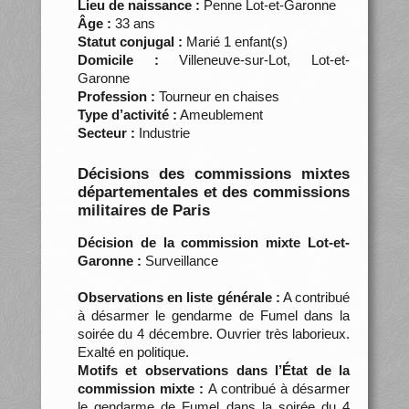
Lieu de naissance :
Penne Lot-et-Garonne
Âge :
33 ans
Statut conjugal :
Marié 1 enfant(s)
Domicile :
Villeneuve-sur-Lot, Lot-et-
Garonne
Profession :
Tourneur en chaises
Type d’activité :
Ameublement
Secteur :
Industrie
Décisions des commissions mixtes
départementales et des commissions
militaires de Paris
Décision de la commission mixte Lot-et-
Garonne :
Surveillance
Observations en liste générale :
A contribué
à désarmer le gendarme de Fumel dans la
soirée du 4 décembre. Ouvrier très laborieux.
Exalté en politique.
Motifs et observations dans l’État de la
commission mixte :
A contribué à désarmer
le gendarme de Fumel dans la soirée du 4