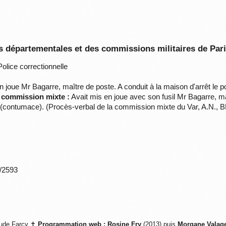
 départementales et des commissions militaires de Par
olice correctionnelle
 joue Mr Bagarre, maître de poste. A conduit à la maison d'arrêt le po
a commission mixte :
Avait mis en joue avec son fusil Mr Bagarre, maî
hes (contumace). (Procès-verbal de la commission mixte du Var, A.N., 
*/2593
ude Farcy ✝
Programmation web :
Rosine Fry
(2013) puis
Morgane Valag