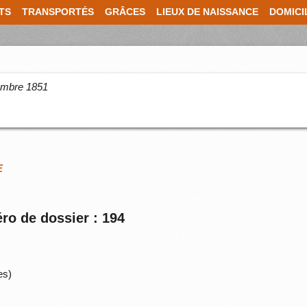
TS
TRANSPORTÉS
GRÂCES
LIEUX DE NAISSANCE
DOMICI
cembre 1851
E
ro de dossier : 194
es)