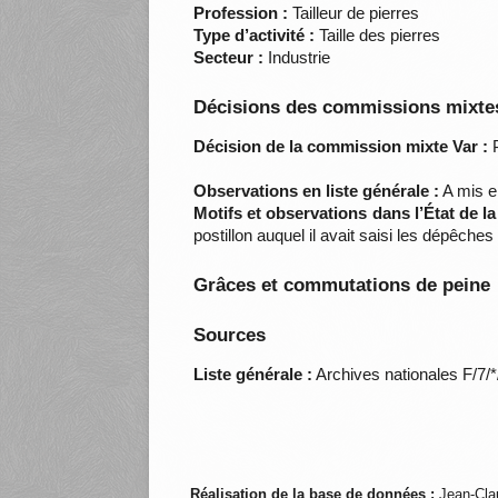
Profession :
Tailleur de pierres
Type d’activité :
Taille des pierres
Secteur :
Industrie
Décisions des commissions mixtes
Décision de la commission mixte Var :
P
Observations en liste générale :
A mis en
Motifs et observations dans l’État de l
postillon auquel il avait saisi les dépêc
Grâces et commutations de peine
Sources
Liste générale :
Archives nationales F/7/
Réalisation de la base de données :
Jean-Cla