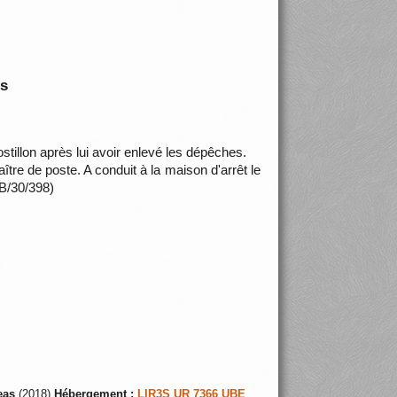
is
stillon après lui avoir enlevé les dépêches.
tre de poste. A conduit à la maison d'arrêt le
BB/30/398)
eas
(2018)
Hébergement :
LIR3S UR 7366 UBE