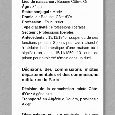
Lieu de naissance :
Beaune Côte-d’Or
Âge :
34 ans
Statut conjugal :
Marié
Domicile :
Beaune, Côte-d’Or
Profession :
Ex huissier
Type d’activité :
Professions libérales
Secteur :
Professions libérales
Antécédents :
19/11/1846, suspendu de ses
fonctions pendant 8 jours pour avoir cherché
à séduire la domestique d'une maison où il
signifiait un acte; 15/11/1850, 10 jours de
prison pour avoir été témoin dans un duel.
Décisions des commissions mixtes
départementales et des commissions
militaires de Paris
Décision de la commission mixte Côte-
d’Or :
Algérie plus
Transporté en Algérie
à Douéra,
province :
Alger
Observations en liste générale :
Homme