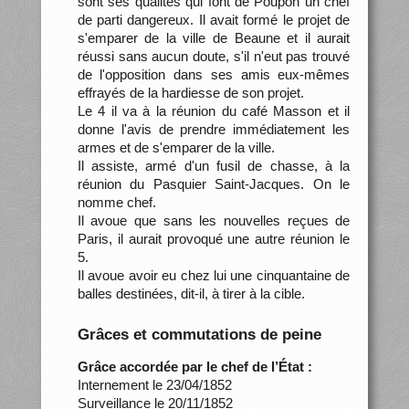
sont ses qualités qui font de Poupon un chef
de parti dangereux. Il avait formé le projet de
s'emparer de la ville de Beaune et il aurait
réussi sans aucun doute, s'il n'eut pas trouvé
de l'opposition dans ses amis eux-mêmes
effrayés de la hardiesse de son projet.
Le 4 il va à la réunion du café Masson et il
donne l'avis de prendre immédiatement les
armes et de s'emparer de la ville.
Il assiste, armé d'un fusil de chasse, à la
réunion du Pasquier Saint-Jacques. On le
nomme chef.
Il avoue que sans les nouvelles reçues de
Paris, il aurait provoqué une autre réunion le
5.
Il avoue avoir eu chez lui une cinquantaine de
balles destinées, dit-il, à tirer à la cible.
Grâces et commutations de peine
Grâce accordée par le chef de l’État :
Internement le 23/04/1852
Surveillance le 20/11/1852