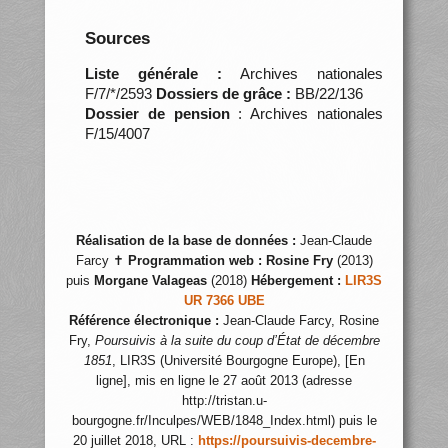
Sources
Liste générale :
Archives nationales
F/7/*/2593
Dossiers de grâce :
BB/22/136
Dossier de pension
: Archives nationales
F/15/4007
Réalisation de la base de données :
Jean-Claude
Farcy ✝
Programmation web :
Rosine Fry
(2013)
puis
Morgane Valageas
(2018)
Hébergement :
LIR3S
UR 7366 UBE
Référence électronique :
Jean-Claude Farcy, Rosine
Fry,
Poursuivis à la suite du coup d’État de décembre
1851
, LIR3S (Université Bourgogne Europe), [En
ligne], mis en ligne le 27 août 2013 (adresse
http://tristan.u-
bourgogne.fr/Inculpes/WEB/1848_Index.html) puis le
20 juillet 2018, URL :
https://poursuivis-decembre-