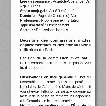
Lieu de naissance :
Puget-de-Cuers (Le) Var
Âge :
38 ans
Statut conjugal :
Marié 3 enfant(s)
Domicile :
Puget-de-Cuers (Le), Var
Profession :
Propriétaire ex Instituteur
Type d’activité :
Enseignement
Secteur :
Professions libérales
Décisions des commissions mixtes
départementales et des commissions
militaires de Paris
Décision de la commission mixte Var :
Police correctionnelle 1 mois de prison, 200
frs d'amende
Observations en liste générale :
Chef du
rassemblement armé qui s'est porté sur
l'hôtel de ville. A sommé le Maire de céder s'il
voulait éviter l'effusion de sang. A ordonné au
facteur de la poste de remettre les dépêches
à la Commission insurrectionnelle.
Motifs et observations dans l’État de la