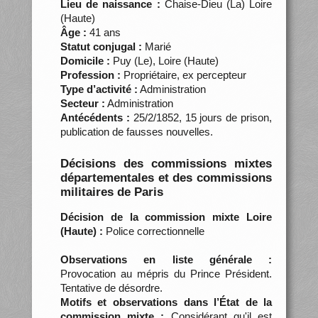
Lieu de naissance :
Chaise-Dieu (La) Loire
(Haute)
Âge :
41 ans
Statut conjugal :
Marié
Domicile :
Puy (Le), Loire (Haute)
Profession :
Propriétaire, ex percepteur
Type d’activité :
Administration
Secteur :
Administration
Antécédents :
25/2/1852, 15 jours de prison,
publication de fausses nouvelles.
Décisions des commissions mixtes
départementales et des commissions
militaires de Paris
Décision de la commission mixte Loire
(Haute) :
Police correctionnelle
Observations en liste générale :
Provocation au mépris du Prince Président.
Tentative de désordre.
Motifs et observations dans l’État de la
commission mixte :
Considérant qu'il est