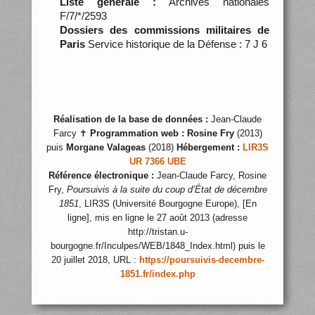
Liste générale :
Archives nationales
F/7/*/2593
Dossiers des commissions militaires de
Paris
Service historique de la Défense : 7 J 6
Réalisation de la base de données :
Jean-Claude
Farcy ✝
Programmation web :
Rosine Fry
(2013)
puis
Morgane Valageas
(2018)
Hébergement :
LIR3S
UR 7366 UBE
Référence électronique :
Jean-Claude Farcy, Rosine
Fry,
Poursuivis à la suite du coup d’État de décembre
1851
, LIR3S (Université Bourgogne Europe), [En
ligne], mis en ligne le 27 août 2013 (adresse
http://tristan.u-
bourgogne.fr/Inculpes/WEB/1848_Index.html) puis le
20 juillet 2018, URL :
https://poursuivis-decembre-
1851.fr/index.php