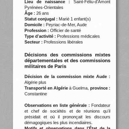
Lieu de naissance :
Saint-Féliu-d'Amont
Pyrénées-Orientales
Âge :
26 ans
Statut conjugal :
Marié 1 enfant(s)
Domicile :
Peyriac-de-Mer, Aude
Profession :
Officier de santé
Type d’activité :
Professions médicales
Secteur :
Professions libérales
Décisions des commissions mixtes
départementales et des commissions
militaires de Paris
Décision de la commission mixte Aude :
Algérie plus
Transporté en Algérie
à Guelma,
province :
Constantine
Observations en liste générale :
Fondateur
et chef de sociétés et de réunions qu'il
présidait et où il prononçait les discours
démagogiques les plus incendiaires.
Motifs et observations dans l’État de la