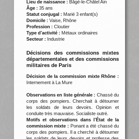
Lieu de naissance :
Bâgé-le-Châtel Ain
Âge :
35 ans
Statut conjugal :
Marié 3 enfant(s)
Domicile :
Vaise, Rhône
Profession :
Cloutier
Type d’activité :
Métaux ordinaires
Secteur :
Industrie
Décisions des commissions mixtes
départementales et des commissions
militaires de Paris
Décision de la commission mixte Rhône :
Internement à La Mure
Observations en liste générale :
Chassé du
corps des pompiers. Cherchait à détourner
les soldats de leurs devoirs. Opinion et
conduite très mauvaise. Socialiste outré.
Motifs et observations dans l’État de la
commission mixte :
Ponant a été chassé du
corps des pompiers. Il a cherché à détourner
les soldats de leurs devoirs et professe des