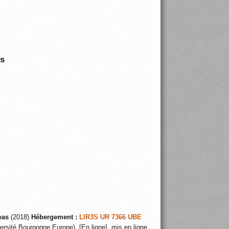
is
eas
(2018)
Hébergement :
LIR3S UR 7366 UBE
ersité Bourgogne Europe), [En ligne], mis en ligne