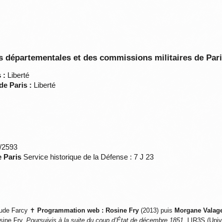
 départementales et des commissions militaires de Par
 :
Liberté
de Paris :
Liberté
*/2593
e Paris
Service historique de la Défense : 7 J 23
ude Farcy ✝
Programmation web :
Rosine Fry
(2013) puis
Morgane Valag
sine Fry,
Poursuivis à la suite du coup d’État de décembre 1851
, LIR3S (Univ