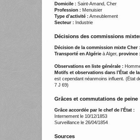
Domicile :
Saint-Amand, Cher
Profession :
Menuisier
Type d’activité :
Ameublement
Secteur :
Industrie
Décisions des commissions mixtes
Décision de la commission mixte Cher 
Transporté en Algérie
à Alger,
province 
Observations en liste générale :
Homme d
Motifs et observations dans l’État de l
est cependant néanmoins influent. (État 
7 J 69)
Grâces et commutations de peine
Grâce accordée par le chef de l’État :
Internement le 10/12/1853
Surveillance le 26/04/1854
Sources