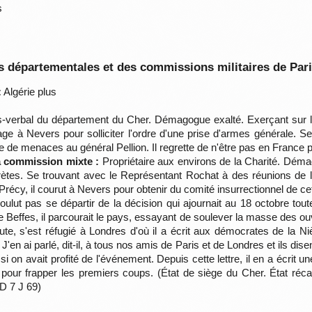
s
 départementales et des commissions militaires de Par
:
Algérie plus
verbal du département du Cher. Démagogue exalté. Exerçant sur les
e à Nevers pour solliciter l'ordre d'une prise d'armes générale. S
re de menaces au général Pellion. Il regrette de n'être pas en France 
la commission mixte :
Propriétaire aux environs de la Charité. Déma
crètes. Se trouvant avec le Représentant Rochat à des réunions de l
y, il courut à Nevers pour obtenir du comité insurrectionnel de cett
oulut pas se départir de la décision qui ajournait au 18 octobre toute
de Beffes, il parcourait le pays, essayant de soulever la masse des ouvr
e, s'est réfugié à Londres d'où il a écrit aux démocrates de la Nièv
en ai parlé, dit-il, à tous nos amis de Paris et de Londres et ils disen
i on avait profité de l'événement. Depuis cette lettre, il en a écrit u
our frapper les premiers coups. (État de siège du Cher. État récapi
D 7 J 69)