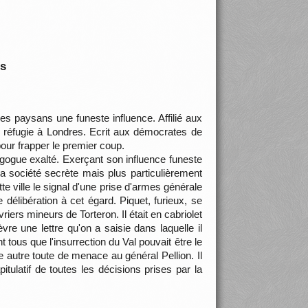
is
 paysans une funeste influence. Affilié aux
e réfugie à Londres. Ecrit aux démocrates de
pour frapper le premier coup.
gogue exalté. Exerçant son influence funeste
a société secrète mais plus particulièrement
e ville le signal d'une prise d'armes générale
 délibération à cet égard. Piquet, furieux, se
iers mineurs de Torteron. Il était en cabriolet
re une lettre qu'on a saisie dans laquelle il
t tous que l'insurrection du Val pouvait être le
ne autre toute de menace au général Pellion. Il
tulatif de toutes les décisions prises par la