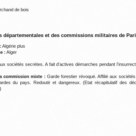
rchand de bois
 départementales et des commissions militaires de Par
:
Algérie plus
e :
Alger
 aux sociétés secrètes. A fait d'actives démarches pendant l'insurre
la commission mixte :
Garde forestier révoqué. Affilié aux société
 gardes du pays. Redouté et dangereux. (Etat récapitulatif des d
)