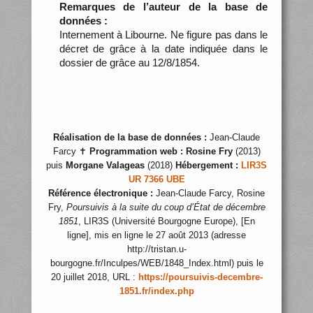
Remarques de l’auteur de la base de
données :
Internement à Libourne. Ne figure pas dans le
décret de grâce à la date indiquée dans le
dossier de grâce au 12/8/1854.
Réalisation de la base de données :
Jean-Claude
Farcy ✝
Programmation web :
Rosine Fry
(2013)
puis
Morgane Valageas
(2018)
Hébergement :
LIR3S
UR 7366 UBE
Référence électronique :
Jean-Claude Farcy, Rosine
Fry,
Poursuivis à la suite du coup d’État de décembre
1851
, LIR3S (Université Bourgogne Europe), [En
ligne], mis en ligne le 27 août 2013 (adresse
http://tristan.u-
bourgogne.fr/Inculpes/WEB/1848_Index.html) puis le
20 juillet 2018, URL :
https://poursuivis-decembre-
1851.fr/index.php