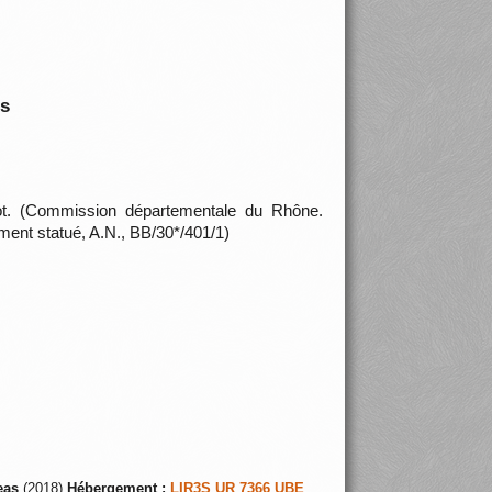
is
ot. (Commission départementale du Rhône.
ment statué, A.N., BB/30*/401/1)
eas
(2018)
Hébergement :
LIR3S UR 7366 UBE