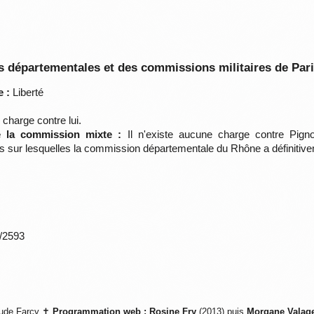
 départementales et des commissions militaires de Par
 :
Liberté
charge contre lui.
e la commission mixte :
Il n'existe aucune charge contre Pign
es sur lesquelles la commission départementale du Rhône a définitive
*/2593
ude Farcy ✝
Programmation web :
Rosine Fry
(2013) puis
Morgane Valag