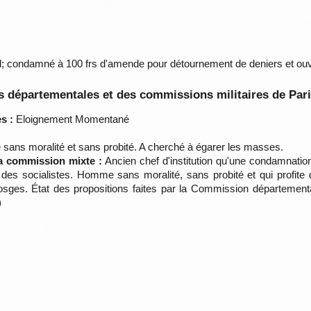
l; condamné à 100 frs d'amende pour détournement de deniers et ouv
 départementales et des commissions militaires de Par
s :
Eloignement Momentané
ans moralité et sans probité. A cherché à égarer les masses.
la commission mixte :
Ancien chef d'institution qu'une condamnatio
es socialistes. Homme sans moralité, sans probité et qui profite de 
es. État des propositions faites par la Commission départementale
)