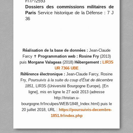
F/7/*/2593
Dossiers des commissions militaires de
Paris
Service historique de la Défense : 7 J
36
Réalisation de la base de données :
Jean-Claude
Farcy ✝
Programmation web :
Rosine Fry
(2013)
puis
Morgane Valageas
(2018)
Hébergement :
LIR3S
UR 7366 UBE
Référence électronique :
Jean-Claude Farcy, Rosine
Fry,
Poursuivis à la suite du coup d’État de décembre
1851
, LIR3S (Université Bourgogne Europe), [En
ligne], mis en ligne le 27 août 2013 (adresse
http://tristan.u-
bourgogne.fr/Inculpes/WEB/1848_Index.html) puis le
20 juillet 2018, URL :
https://poursuivis-decembre-
1851.fr/index.php