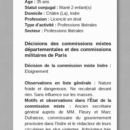
Âge :
35 ans
Statut conjugal :
Marié 2 enfant(s)
Domicile :
Châtre (La), Indre
Profession :
Licencié en droit
Type d’activité :
Professions libérales
Secteur :
Professions libérales
Décisions des commissions mixtes
départementales et des commissions
militaires de Paris
Décision de la commission mixte Indre :
Eloignement
Observations en liste générale :
Nature
froide et dangereuse. Ne reculerait devant
rien. Sans influence sur les masses.
Motifs et observations dans l’État de la
commission mixte :
Ancien secrétaire
général auprès de MM. Fleury et Marc
Dufraisse, commissaire du gouvernement
provisoire dans l'Indre et le rédacteur de leurs
circulaires les plus violentes. Admirateur très