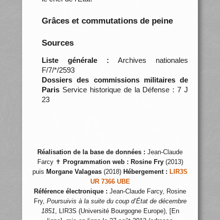
Grâces et commutations de peine
Sources
Liste générale :
Archives nationales
F/7/*/2593
Dossiers des commissions militaires de
Paris
Service historique de la Défense : 7 J
23
Réalisation de la base de données :
Jean-Claude
Farcy ✝
Programmation web :
Rosine Fry
(2013)
puis
Morgane Valageas
(2018)
Hébergement :
LIR3S
UR 7366 UBE
Référence électronique :
Jean-Claude Farcy, Rosine
Fry,
Poursuivis à la suite du coup d’État de décembre
1851
, LIR3S (Université Bourgogne Europe), [En