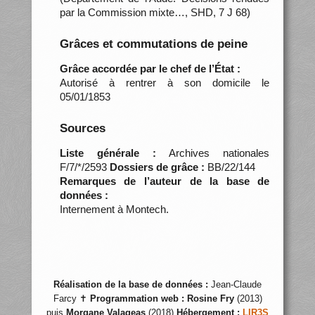
par la Commission mixte…, SHD, 7 J 68)
Grâces et commutations de peine
Grâce accordée par le chef de l’État :
Autorisé à rentrer à son domicile le
05/01/1853
Sources
Liste générale :
Archives nationales
F/7/*/2593
Dossiers de grâce :
BB/22/144
Remarques de l’auteur de la base de
données :
Internement à Montech.
Réalisation de la base de données :
Jean-Claude
Farcy ✝
Programmation web :
Rosine Fry
(2013)
puis
Morgane Valageas
(2018)
Hébergement :
LIR3S