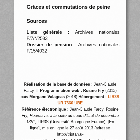
Grâces et commutations de peine
Sources
Liste générale :
Archives nationales
F/7/*/2593
Dossier de pension
: Archives nationales
F/15/4032
Réalisation de la base de données :
Jean-Claude
Farcy ✝
Programmation web :
Rosine Fry
(2013)
puis
Morgane Valageas
(2018)
Hébergement :
LIR3S
UR 7366 UBE
Référence électronique :
Jean-Claude Farcy, Rosine
Fry,
Poursuivis à la suite du coup d’État de décembre
1851
, LIR3S (Université Bourgogne Europe), [En
ligne], mis en ligne le 27 août 2013 (adresse
http://tristan.u-