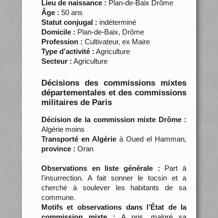
Lieu de naissance :
Plan-de-Baix Drôme
Âge :
50 ans
Statut conjugal :
indéterminé
Domicile :
Plan-de-Baix, Drôme
Profession :
Cultivateur, ex Maire
Type d’activité :
Agriculture
Secteur :
Agriculture
Décisions des commissions mixtes
départementales et des commissions
militaires de Paris
Décision de la commission mixte Drôme :
Algérie moins
Transporté en Algérie
à Oued el Hamman,
province :
Oran
Observations en liste générale :
Part à
l'insurrection. A fait sonner le tocsin et a
cherché à soulever les habitants de sa
commune.
Motifs et observations dans l’État de la
commission mixte :
A pris, malgré sa