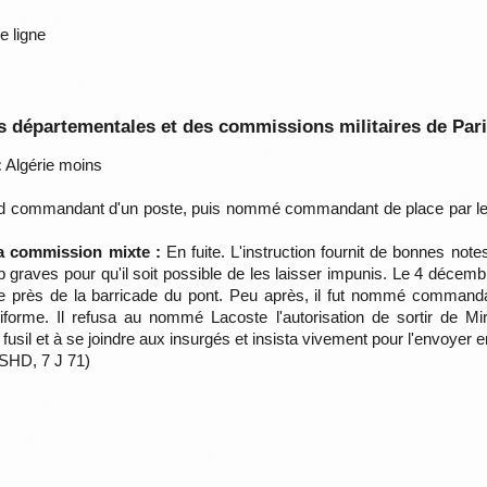
e ligne
 départementales et des commissions militaires de Par
:
Algérie moins
 commandant d'un poste, puis nommé commandant de place par les 
la commission mixte :
En fuite. L'instruction fournit de bonnes no
p graves pour qu'il soit possible de les laisser impunis. Le 4 décembre
près de la barricade du pont. Peu après, il fut nommé commandant d
iforme. Il refusa au nommé Lacoste l'autorisation de sortir de M
usil et à se joindre aux insurgés et insista vivement pour l'envoyer e
 SHD, 7 J 71)