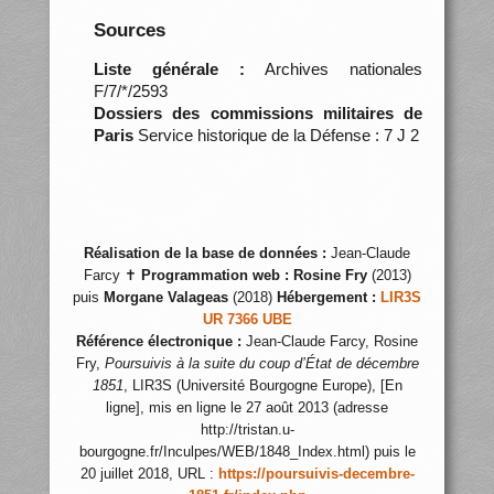
Sources
Liste générale :
Archives nationales
F/7/*/2593
Dossiers des commissions militaires de
Paris
Service historique de la Défense : 7 J 2
Réalisation de la base de données :
Jean-Claude
Farcy ✝
Programmation web :
Rosine Fry
(2013)
puis
Morgane Valageas
(2018)
Hébergement :
LIR3S
UR 7366 UBE
Référence électronique :
Jean-Claude Farcy, Rosine
Fry,
Poursuivis à la suite du coup d’État de décembre
1851
, LIR3S (Université Bourgogne Europe), [En
ligne], mis en ligne le 27 août 2013 (adresse
http://tristan.u-
bourgogne.fr/Inculpes/WEB/1848_Index.html) puis le
20 juillet 2018, URL :
https://poursuivis-decembre-