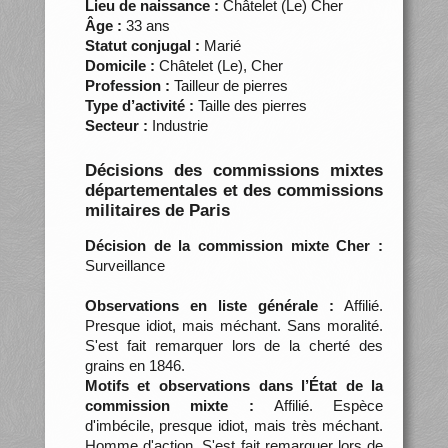
Lieu de naissance :
Châtelet (Le) Cher
Âge :
33 ans
Statut conjugal :
Marié
Domicile :
Châtelet (Le), Cher
Profession :
Tailleur de pierres
Type d’activité :
Taille des pierres
Secteur :
Industrie
Décisions des commissions mixtes
départementales et des commissions
militaires de Paris
Décision de la commission mixte Cher :
Surveillance
Observations en liste générale :
Affilié.
Presque idiot, mais méchant. Sans moralité.
S'est fait remarquer lors de la cherté des
grains en 1846.
Motifs et observations dans l’État de la
commission mixte :
Affilié. Espèce
d'imbécile, presque idiot, mais très méchant.
Homme d'action. S'est fait remarquer lors de