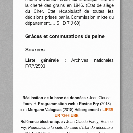
la cherté des grains en 1846. (État de siège
du Cher. État récapitulatif de toutes les
décisions prises par la Commission mixte du
département…, SHD 7 J 69)
Grâces et commutations de peine
Sources
Liste générale :
Archives nationales
F/7/*/2593
Réalisation de la base de données :
Jean-Claude
Farcy ✝
Programmation web :
Rosine Fry
(2013)
puis
Morgane Valageas
(2018)
Hébergement :
LIR3S
UR 7366 UBE
Référence électronique :
Jean-Claude Farcy, Rosine
Fry,
Poursuivis à la suite du coup d’État de décembre