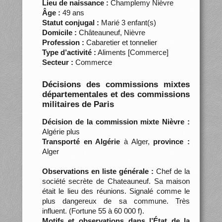
Lieu de naissance :
Champlemy Nièvre
Âge :
49 ans
Statut conjugal :
Marié 3 enfant(s)
Domicile :
Châteauneuf, Nièvre
Profession :
Cabaretier et tonnelier
Type d’activité :
Aliments [Commerce]
Secteur :
Commerce
Décisions des commissions mixtes
départementales et des commissions
militaires de Paris
Décision de la commission mixte Nièvre :
Algérie plus
Transporté en Algérie
à Alger,
province :
Alger
Observations en liste générale :
Chef de la
société secrète de Chateauneuf. Sa maison
était le lieu des réunions. Signalé comme le
plus dangereux de sa commune. Très
influent. (Fortune 55 à 60 000 f).
Motifs et observations dans l’État de la