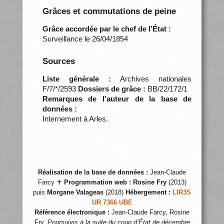
Grâces et commutations de peine
Grâce accordée par le chef de l’État :
Surveillance le 26/04/1854
Sources
Liste générale :
Archives nationales
F/7/*/2593
Dossiers de grâce :
BB/22/172/1
Remarques de l’auteur de la base de
données :
Internement à Arles.
Réalisation de la base de données :
Jean-Claude
Farcy ✝
Programmation web :
Rosine Fry
(2013)
puis
Morgane Valageas
(2018)
Hébergement :
LIR3S
UR 7366 UBE
Référence électronique :
Jean-Claude Farcy, Rosine
Fry,
Poursuivis à la suite du coup d’État de décembre