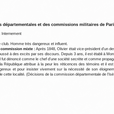
 départementales et des commissions militaires de Par
:
Internement
 club. Homme très dangereux et influent.
a commission mixte :
Après 1848, Olivier était vice-président d'un de
oussé à des excès par ses discours. Depuis 3 ans, il est établi à Mon
l fut dénoncé comme le chef d'une société secrète et comme propagan
 la République attribue à la peur les réticences des témoins et il e
eux et pour insister vivement sur la nécessité de son éloignemen
de cette localité. (Décisions de la commission départementale de l'Is