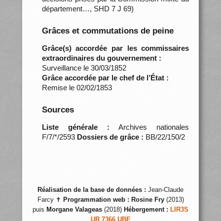
département…, SHD 7 J 69)
Grâces et commutations de peine
Grâce(s) accordée par les commissaires
extraordinaires du gouvernement :
Surveillance le 30/03/1852
Grâce accordée par le chef de l’État :
Remise le 02/02/1853
Sources
Liste générale :
Archives nationales
F/7/*/2593
Dossiers de grâce :
BB/22/150/2
Réalisation de la base de données :
Jean-Claude
Farcy ✝
Programmation web :
Rosine Fry
(2013)
puis
Morgane Valageas
(2018)
Hébergement :
LIR3S
UR 7366 UBE