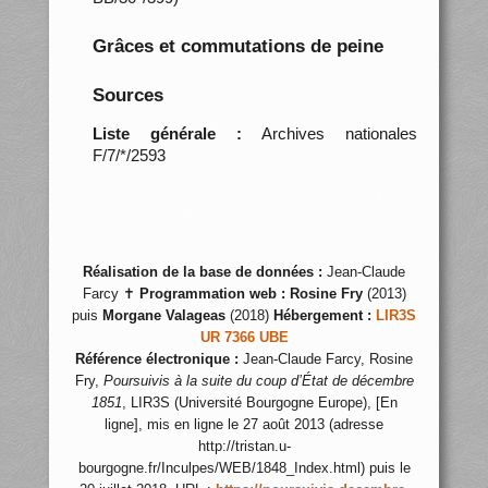
Grâces et commutations de peine
Sources
Liste générale :
Archives nationales
F/7/*/2593
Réalisation de la base de données :
Jean-Claude
Farcy ✝
Programmation web :
Rosine Fry
(2013)
puis
Morgane Valageas
(2018)
Hébergement :
LIR3S
UR 7366 UBE
Référence électronique :
Jean-Claude Farcy, Rosine
Fry,
Poursuivis à la suite du coup d’État de décembre
1851
, LIR3S (Université Bourgogne Europe), [En
ligne], mis en ligne le 27 août 2013 (adresse
http://tristan.u-
bourgogne.fr/Inculpes/WEB/1848_Index.html) puis le