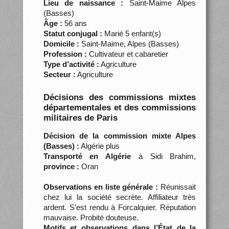
Lieu de naissance :
Saint-Maime Alpes
(Basses)
Âge :
56 ans
Statut conjugal :
Marié 5 enfant(s)
Domicile :
Saint-Maime, Alpes (Basses)
Profession :
Cultivateur et cabaretier
Type d’activité :
Agriculture
Secteur :
Agriculture
Décisions des commissions mixtes
départementales et des commissions
militaires de Paris
Décision de la commission mixte Alpes
(Basses) :
Algérie plus
Transporté en Algérie
à Sidi Brahim,
province :
Oran
Observations en liste générale :
Réunissait
chez lui la société secrète. Affiliateur très
ardent. S'est rendu à Forcalquier. Réputation
mauvaise. Probité douteuse.
Motifs et observations dans l’État de la