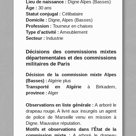
Lieu de naissance :
Digne Alpes (Basses)
Âge :
30 ans
Statut conjugal :
Célibataire
Domicile :
Digne, Alpes (Basses)
Profession :
Tourneur en chaises
Type d’activité :
Ameublement
Secteur :
Industrie
Décisions des commissions mixtes
départementales et des commissions
militaires de Paris
Décision de la commission mixte Alpes
(Basses) :
Algérie plus
Transporté en Algérie
à Birkadem,
province :
Alger
Observations en liste générale :
A arboré le
drapeau rouge. A livré aux insurgés un agent
de police de Marseille venu en mission à
Digne. Mauvaise réputation.
Motifs et observations dans l’État de la
commission mixte :
A arboré le drapeau