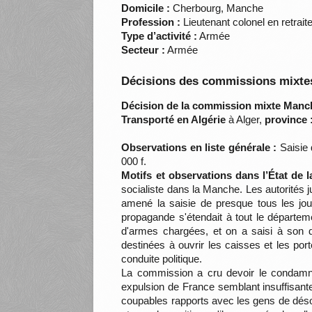
Domicile :
Cherbourg, Manche
Profession :
Lieutenant colonel en retrait
Type d’activité :
Armée
Secteur :
Armée
Décisions des commissions mixtes
Décision de la commission mixte Manc
Transporté en Algérie
à Alger,
province 
Observations en liste générale :
Saisie 
000 f.
Motifs et observations dans l’État de 
socialiste dans la Manche. Les autorités ju
amené la saisie de presque tous les jou
propagande s'étendait à tout le départe
d'armes chargées, et on a saisi à son do
destinées à ouvrir les caisses et les po
conduite politique.
La commission a cru devoir le condamner
expulsion de France semblant insuffisante
coupables rapports avec les gens de déso