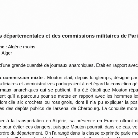
e
 départementales et des commissions militaires de Par
he :
Algérie moins
:
Alger
d'une grande quantité de journaux anarchiques. Etait en rapport av
la commission mixte :
Mouton était, depuis longtemps, désigné par 
diciaires et administratives partageaient à cet égard la conviction gé
rnaux anarchiques qui se publient. Il a été établi que Mouton rép
ment qu'il a parcouru pour se mettre en rapport avec les hommes le
micile six crochets ou rossignols, dont il n'a pu expliquer la po
rtes des dépôts publics de l'arsenal de Cherbourg. La conduite mor
 à la transportation en Algérie, sa présence en France offrant de
 pour éviter ces dangers, puisque Mouton pourrait, dans ce cas, veni
rdre du département. On l'a rangé dans la classe exprimée parle m