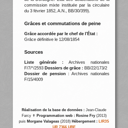
commission mixte instituée par la circulaire
du 3 février 1852, A.N., BB/30/399).
Grâces et commutations de peine
Grâce accordée par le chef de l’État :
Grâce définitive le 12/08/1854
Sources
Liste générale :
Archives nationales
F/7/*/2593
Dossiers de grâce :
BB/22/173/2
Dossier de pension
: Archives nationales
F/15/4009
Réalisation de la base de données :
Jean-Claude
Farcy ✝
Programmation web :
Rosine Fry
(2013)
puis
Morgane Valageas
(2018)
Hébergement :
LIR3S
UR 7366 UBE