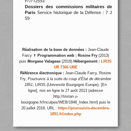
F/7/*/2593
Dossiers des commissions militaires de
Paris
Service historique de la Défense : 7 J
59
Réalisation de la base de données :
Jean-Claude
Farcy ✝
Programmation web :
Rosine Fry
(2013)
puis
Morgane Valageas
(2018)
Hébergement :
LIR3S
UR 7366 UBE
Référence électronique :
Jean-Claude Farcy, Rosine
Fry,
Poursuivis à la suite du coup d’État de décembre
1851
, LIR3S (Université Bourgogne Europe), [En
ligne], mis en ligne le 27 août 2013 (adresse
http://tristan.u-
bourgogne.fr/Inculpes/WEB/1848_Index.html) puis le
20 juillet 2018, URL :
https://poursuivis-decembre-
1851.fr/index.php