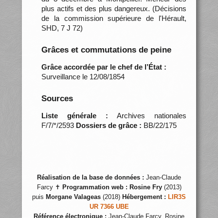
plus actifs et des plus dangereux. (Décisions
de la commission supérieure de l'Hérault,
SHD, 7 J 72)
Grâces et commutations de peine
Grâce accordée par le chef de l’État :
Surveillance le 12/08/1854
Sources
Liste générale :
Archives nationales
F/7/*/2593
Dossiers de grâce :
BB/22/175
Réalisation de la base de données :
Jean-Claude
Farcy ✝
Programmation web :
Rosine Fry
(2013)
puis
Morgane Valageas
(2018)
Hébergement :
LIR3S
UR 7366 UBE
Référence électronique :
Jean-Claude Farcy, Rosine