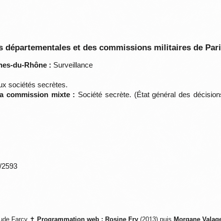
 départementales et des commissions militaires de Par
hes-du-Rhône :
Surveillance
aux sociétés secrètes.
 la commission mixte :
Société secrète. (État général des décisi
*/2593
ude Farcy ✝
Programmation web :
Rosine Fry
(2013) puis
Morgane Valag