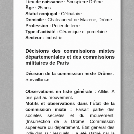
Lieu de naissance :
Souspierre Drôme
Âge :
25 ans
Statut conjugal :
Célibataire
Domicile :
Chateauneuf-de-Mazenc, Drôme
Profession :
Potier de terre
Type d’activité :
Céramique et porcelaine
Secteur :
Industrie
Décisions des commissions mixtes
départementales et des commissions
militaires de Paris
Décision de la commission mixte Drôme :
Surveillance
Observations en liste générale :
Affilié. A
pris part au mouvement.
Motifs et observations dans l’État de la
commission mixte :
Faisait partie des
sociétés secrètes et du mouvement.
(Insurrection de la Drôme. Commission
supérieure du département. État général des
individus sur lesquels il a été statué par la