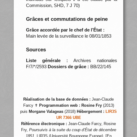
Commission, SHD, 7 J 70)
Grâces et commutations de peine
Grâce accordée par le chef de l’État :
Main levée de la surveillance le 08/01/1853
Sources
Liste générale :
Archives nationales
F/7/*/2593
Dossiers de grâce :
BB/22/145
Réalisation de la base de données :
Jean-Claude
Farcy ✝
Programmation web :
Rosine Fry
(2013)
puis
Morgane Valageas
(2018)
Hébergement :
LIR3S
UR 7366 UBE
Référence électronique :
Jean-Claude Farcy, Rosine
Fry,
Poursuivis à la suite du coup d’État de décembre
1851
, LIR3S (Université Bourgogne Europe), [En