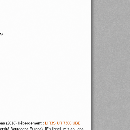
is
eas
(2018)
Hébergement :
LIR3S UR 7366 UBE
ersité Bourgogne Europe), [En ligne], mis en ligne