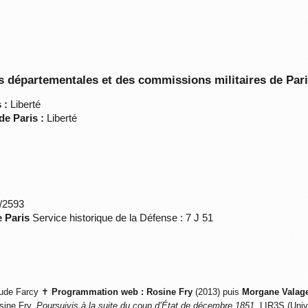
 départementales et des commissions militaires de Par
 :
Liberté
de Paris :
Liberté
*/2593
e Paris
Service historique de la Défense : 7 J 51
ude Farcy ✝
Programmation web :
Rosine Fry
(2013) puis
Morgane Valag
sine Fry,
Poursuivis à la suite du coup d’État de décembre 1851
, LIR3S (Univ