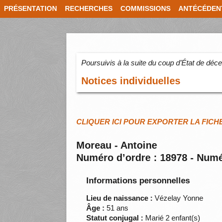
PRÉSENTATION
RECHERCHES
COMMISSIONS
ANTÉCÉDEN
Poursuivis à la suite du coup d’État de dé
Notices individuelles
CLIQUER ICI POUR EXPORTER LA FICH
Moreau - Antoine
Numéro d’ordre : 18978 - Numé
Informations personnelles
Lieu de naissance :
Vézelay Yonne
Âge :
51 ans
Statut conjugal :
Marié 2 enfant(s)