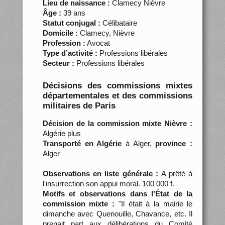
Lieu de naissance :
Clamecy Nièvre
Âge :
39 ans
Statut conjugal :
Célibataire
Domicile :
Clamecy, Nièvre
Profession :
Avocat
Type d’activité :
Professions libérales
Secteur :
Professions libérales
Décisions des commissions mixtes
départementales et des commissions
militaires de Paris
Décision de la commission mixte Nièvre :
Algérie plus
Transporté en Algérie
à Alger,
province :
Alger
Observations en liste générale :
A prêté à
l'insurrection son appui moral. 100 000 f.
Motifs et observations dans l’État de la
commission mixte :
"Il était à la mairie le
dimanche avec Quenouille, Chavance, etc. Il
prenait part aux délibérations du Comité