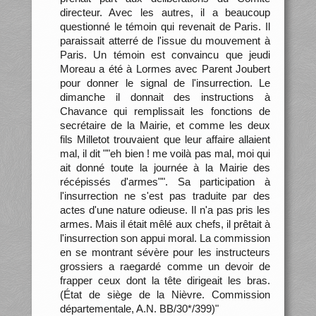
directeur. Avec les autres, il a beaucoup
questionné le témoin qui revenait de Paris. Il
paraissait atterré de l'issue du mouvement à
Paris. Un témoin est convaincu que jeudi
Moreau a été à Lormes avec Parent Joubert
pour donner le signal de l'insurrection. Le
dimanche il donnait des instructions à
Chavance qui remplissait les fonctions de
secrétaire de la Mairie, et comme les deux
fils Milletot trouvaient que leur affaire allaient
mal, il dit ""eh bien ! me voilà pas mal, moi qui
ait donné toute la journée à la Mairie des
récépissés d'armes"". Sa participation à
l'insurrection ne s'est pas traduite par des
actes d'une nature odieuse. Il n'a pas pris les
armes. Mais il était mêlé aux chefs, il prêtait à
l'insurrection son appui moral. La commission
en se montrant sévère pour les instructeurs
grossiers a raegardé comme un devoir de
frapper ceux dont la tête dirigeait les bras.
(État de siège de la Nièvre. Commission
départementale, A.N. BB/30*/399)"