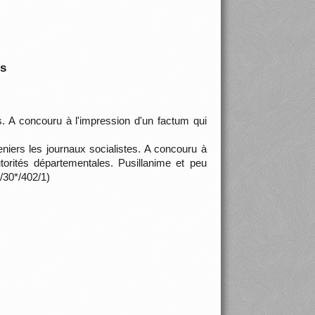
is
s. A concouru à l'impression d'un factum qui
niers les journaux socialistes. A concouru à
torités départementales. Pusillanime et peu
B/30*/402/1)