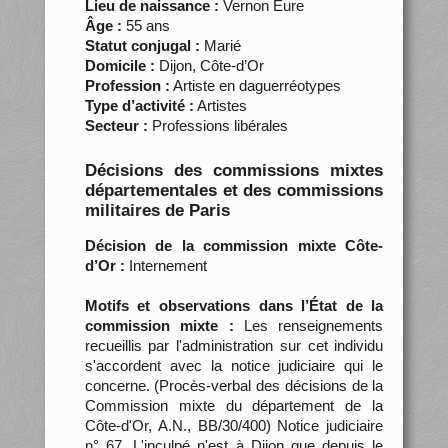
Lieu de naissance :
Vernon Eure
Âge :
55 ans
Statut conjugal :
Marié
Domicile :
Dijon, Côte-d’Or
Profession :
Artiste en daguerréotypes
Type d’activité :
Artistes
Secteur :
Professions libérales
Décisions des commissions mixtes
départementales et des commissions
militaires de Paris
Décision de la commission mixte Côte-
d’Or :
Internement
Motifs et observations dans l’État de la
commission mixte :
Les renseignements
recueillis par l'administration sur cet individu
s'accordent avec la notice judiciaire qui le
concerne. (Procès-verbal des décisions de la
Commission mixte du département de la
Côte-d'Or, A.N., BB/30/400) Notice judiciaire
n° 67. L'inculpé n'est à Dijon que depuis le