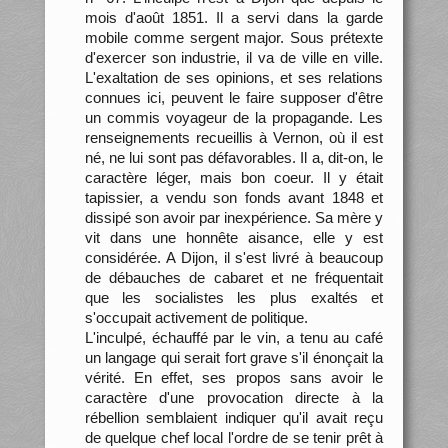
mois d'août 1851. Il a servi dans la garde
mobile comme sergent major. Sous prétexte
d'exercer son industrie, il va de ville en ville.
L'exaltation de ses opinions, et ses relations
connues ici, peuvent le faire supposer d'être
un commis voyageur de la propagande. Les
renseignements recueillis à Vernon, où il est
né, ne lui sont pas défavorables. Il a, dit-on, le
caractère léger, mais bon coeur. Il y était
tapissier, a vendu son fonds avant 1848 et
dissipé son avoir par inexpérience. Sa mère y
vit dans une honnête aisance, elle y est
considérée. A Dijon, il s'est livré à beaucoup
de débauches de cabaret et ne fréquentait
que les socialistes les plus exaltés et
s'occupait activement de politique.
L'inculpé, échauffé par le vin, a tenu au café
un langage qui serait fort grave s'il énonçait la
vérité. En effet, ses propos sans avoir le
caractère d'une provocation directe à la
rébellion semblaient indiquer qu'il avait reçu
de quelque chef local l'ordre de se tenir prêt à