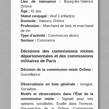
Lieu de naissance :
Bourg-lès-Valence
Drôme
Âge :
41 ans
Statut conjugal :
Veuf 1 enfant(s)
Domicile :
Valence, Drôme
Profession :
Marchand de bois et marchand
de vin
Type d’activité :
Commerces divers
Secteur :
Commerce
Décisions des commissions mixtes
départementales et des commissions
militaires de Paris
Décision de la commission mixte Drôme :
Surveillance
Observations en liste générale :
Ivrogne.
Socialiste.
Motifs et observations dans l’État de la
commission mixte :
Signalé pour ses
opinions socialistes. Exalté dans l'ivresse.
(Insurrection de la Drôme. Commission