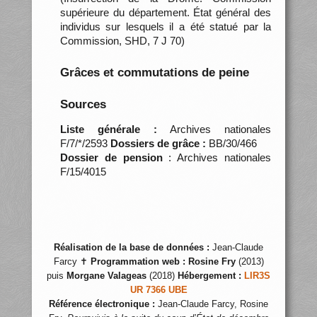
supérieure du département. État général des
individus sur lesquels il a été statué par la
Commission, SHD, 7 J 70)
Grâces et commutations de peine
Sources
Liste générale :
Archives nationales
F/7/*/2593
Dossiers de grâce :
BB/30/466
Dossier de pension
: Archives nationales
F/15/4015
Réalisation de la base de données :
Jean-Claude
Farcy ✝
Programmation web :
Rosine Fry
(2013)
puis
Morgane Valageas
(2018)
Hébergement :
LIR3S
UR 7366 UBE
Référence électronique :
Jean-Claude Farcy, Rosine