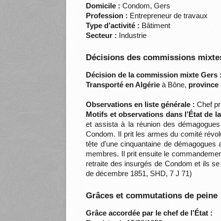
Domicile :
Condom, Gers
Profession :
Entrepreneur de travaux
Type d’activité :
Bâtiment
Secteur :
Industrie
Décisions des commissions mixtes
Décision de la commission mixte Gers 
Transporté en Algérie
à Bône,
province 
Observations en liste générale :
Chef pri
Motifs et observations dans l’État de 
et assista à la réunion des démagogues 
Condom. Il prit les armes du comité révolu
tête d'une cinquantaine de démagogues arm
membres. Il prit ensuite le commandement 
retraite des insurgés de Condom et ils se 
de décembre 1851, SHD, 7 J 71)
Grâces et commutations de peine
Grâce accordée par le chef de l’État :