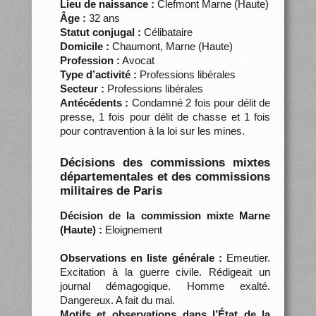
Lieu de naissance :
Clefmont Marne (Haute)
Âge :
32 ans
Statut conjugal :
Célibataire
Domicile :
Chaumont, Marne (Haute)
Profession :
Avocat
Type d’activité :
Professions libérales
Secteur :
Professions libérales
Antécédents :
Condamné 2 fois pour délit de
presse, 1 fois pour délit de chasse et 1 fois
pour contravention à la loi sur les mines.
Décisions des commissions mixtes
départementales et des commissions
militaires de Paris
Décision de la commission mixte Marne
(Haute) :
Eloignement
Observations en liste générale :
Emeutier.
Excitation à la guerre civile. Rédigeait un
journal démagogique. Homme exalté.
Dangereux. A fait du mal.
Motifs et observations dans l’État de la