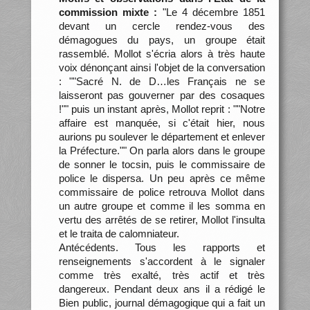
commission mixte :
"Le 4 décembre 1851
devant un cercle rendez-vous des
démagogues du pays, un groupe était
rassemblé. Mollot s'écria alors à très haute
voix dénonçant ainsi l'objet de la conversation
: ""Sacré N. de D…les Français ne se
laisseront pas gouverner par des cosaques
!"" puis un instant après, Mollot reprit : ""Notre
affaire est manquée, si c'était hier, nous
aurions pu soulever le département et enlever
la Préfecture."" On parla alors dans le groupe
de sonner le tocsin, puis le commissaire de
police le dispersa. Un peu après ce même
commissaire de police retrouva Mollot dans
un autre groupe et comme il les somma en
vertu des arrêtés de se retirer, Mollot l'insulta
et le traita de calomniateur.
Antécédents. Tous les rapports et
renseignements s'accordent à le signaler
comme très exalté, très actif et très
dangereux. Pendant deux ans il a rédigé le
Bien public, journal démagogique qui a fait un