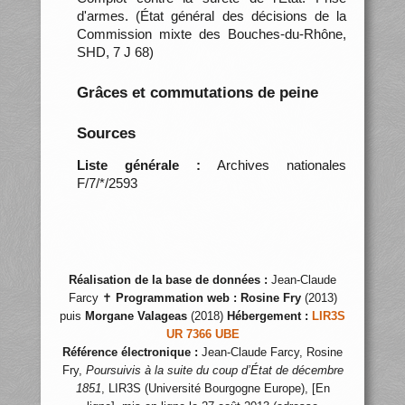
d'armes. (État général des décisions de la
Commission mixte des Bouches-du-Rhône,
SHD, 7 J 68)
Grâces et commutations de peine
Sources
Liste générale :
Archives nationales
F/7/*/2593
Réalisation de la base de données :
Jean-Claude
Farcy ✝
Programmation web :
Rosine Fry
(2013)
puis
Morgane Valageas
(2018)
Hébergement :
LIR3S
UR 7366 UBE
Référence électronique :
Jean-Claude Farcy, Rosine
Fry,
Poursuivis à la suite du coup d’État de décembre
1851
, LIR3S (Université Bourgogne Europe), [En