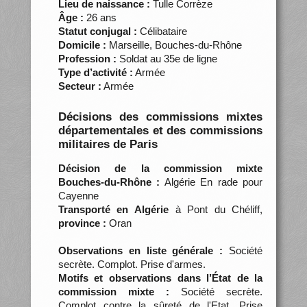
Lieu de naissance :
Tulle Corrèze
Âge :
26 ans
Statut conjugal :
Célibataire
Domicile :
Marseille, Bouches-du-Rhône
Profession :
Soldat au 35e de ligne
Type d’activité :
Armée
Secteur :
Armée
Décisions des commissions mixtes
départementales et des commissions
militaires de Paris
Décision de la commission mixte
Bouches-du-Rhône :
Algérie En rade pour
Cayenne
Transporté en Algérie
à Pont du Chéliff,
province :
Oran
Observations en liste générale :
Société
secrète. Complot. Prise d'armes.
Motifs et observations dans l’État de la
commission mixte :
Société secrète.
Complot contre la sûreté de l'Etat. Prise