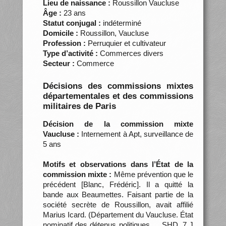
Lieu de naissance :
Roussillon Vaucluse
Âge :
23 ans
Statut conjugal :
indéterminé
Domicile :
Roussillon, Vaucluse
Profession :
Perruquier et cultivateur
Type d’activité :
Commerces divers
Secteur :
Commerce
Décisions des commissions mixtes
départementales et des commissions
militaires de Paris
Décision de la commission mixte
Vaucluse :
Internement à Apt, surveillance de
5 ans
Motifs et observations dans l’État de la
commission mixte :
Même prévention que le
précédent [Blanc, Frédéric]. Il a quitté la
bande aux Beaumettes. Faisant partie de la
société secrète de Roussillon, avait affilié
Marius Icard. (Département du Vaucluse. État
nominatif des détenus politiques…, SHD, 7 J