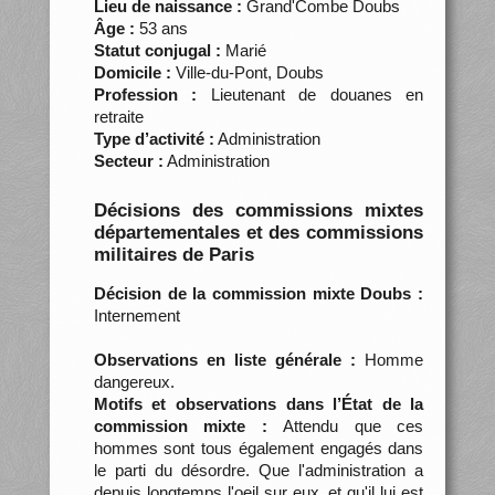
Lieu de naissance :
Grand'Combe Doubs
Âge :
53 ans
Statut conjugal :
Marié
Domicile :
Ville-du-Pont, Doubs
Profession :
Lieutenant de douanes en
retraite
Type d’activité :
Administration
Secteur :
Administration
Décisions des commissions mixtes
départementales et des commissions
militaires de Paris
Décision de la commission mixte Doubs :
Internement
Observations en liste générale :
Homme
dangereux.
Motifs et observations dans l’État de la
commission mixte :
Attendu que ces
hommes sont tous également engagés dans
le parti du désordre. Que l'administration a
depuis longtemps l'oeil sur eux, et qu'il lui est