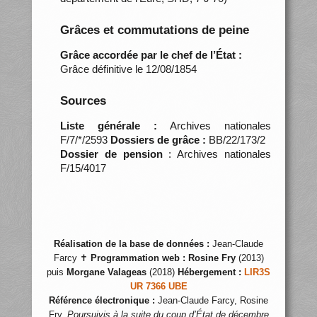
Grâces et commutations de peine
Grâce accordée par le chef de l’État :
Grâce définitive le 12/08/1854
Sources
Liste générale :
Archives nationales
F/7/*/2593
Dossiers de grâce :
BB/22/173/2
Dossier de pension
: Archives nationales
F/15/4017
Réalisation de la base de données :
Jean-Claude
Farcy ✝
Programmation web :
Rosine Fry
(2013)
puis
Morgane Valageas
(2018)
Hébergement :
LIR3S
UR 7366 UBE
Référence électronique :
Jean-Claude Farcy, Rosine
Fry,
Poursuivis à la suite du coup d’État de décembre