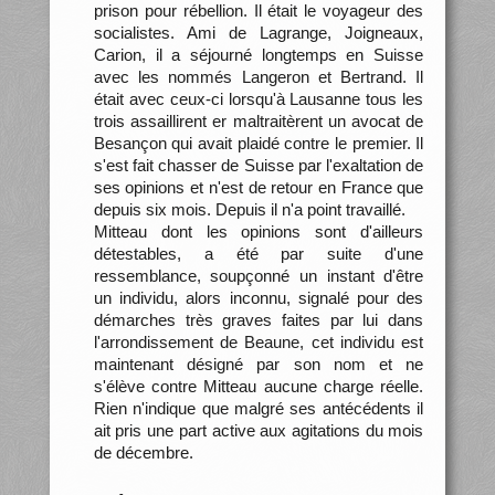
prison pour rébellion. Il était le voyageur des
socialistes. Ami de Lagrange, Joigneaux,
Carion, il a séjourné longtemps en Suisse
avec les nommés Langeron et Bertrand. Il
était avec ceux-ci lorsqu'à Lausanne tous les
trois assaillirent er maltraitèrent un avocat de
Besançon qui avait plaidé contre le premier. Il
s'est fait chasser de Suisse par l'exaltation de
ses opinions et n'est de retour en France que
depuis six mois. Depuis il n'a point travaillé.
Mitteau dont les opinions sont d'ailleurs
détestables, a été par suite d'une
ressemblance, soupçonné un instant d'être
un individu, alors inconnu, signalé pour des
démarches très graves faites par lui dans
l'arrondissement de Beaune, cet individu est
maintenant désigné par son nom et ne
s'élève contre Mitteau aucune charge réelle.
Rien n'indique que malgré ses antécédents il
ait pris une part active aux agitations du mois
de décembre.