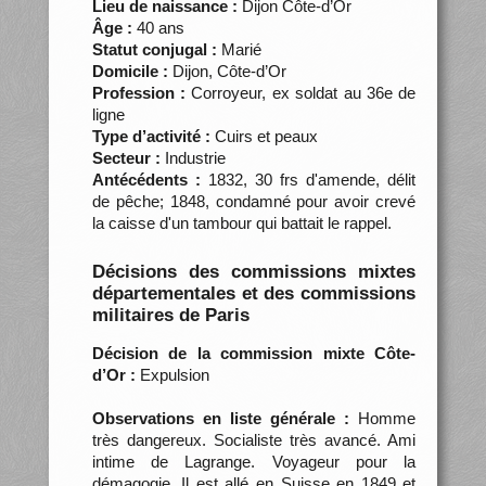
Lieu de naissance :
Dijon Côte-d’Or
Âge :
40 ans
Statut conjugal :
Marié
Domicile :
Dijon, Côte-d’Or
Profession :
Corroyeur, ex soldat au 36e de
ligne
Type d’activité :
Cuirs et peaux
Secteur :
Industrie
Antécédents :
1832, 30 frs d'amende, délit
de pêche; 1848, condamné pour avoir crevé
la caisse d'un tambour qui battait le rappel.
Décisions des commissions mixtes
départementales et des commissions
militaires de Paris
Décision de la commission mixte Côte-
d’Or :
Expulsion
Observations en liste générale :
Homme
très dangereux. Socialiste très avancé. Ami
intime de Lagrange. Voyageur pour la
démagogie. Il est allé en Suisse en 1849 et