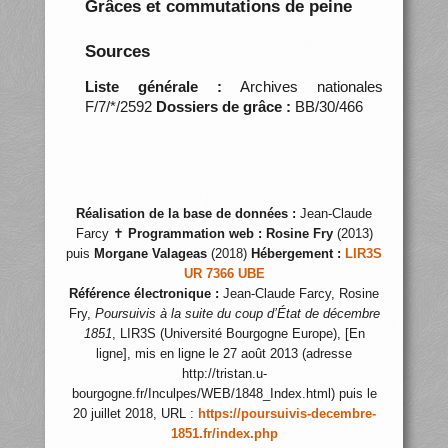
Grâces et commutations de peine
Sources
Liste générale :
Archives nationales
F/7/*/2592
Dossiers de grâce :
BB/30/466
Réalisation de la base de données :
Jean-Claude
Farcy ✝
Programmation web :
Rosine Fry
(2013)
puis
Morgane Valageas
(2018)
Hébergement :
LIR3S
UR 7366 UBE
Référence électronique :
Jean-Claude Farcy, Rosine
Fry,
Poursuivis à la suite du coup d’État de décembre
1851
, LIR3S (Université Bourgogne Europe), [En
ligne], mis en ligne le 27 août 2013 (adresse
http://tristan.u-
bourgogne.fr/Inculpes/WEB/1848_Index.html) puis le
20 juillet 2018, URL :
https://poursuivis-decembre-
1851.fr/index.php